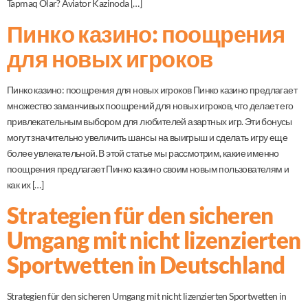
Tapmaq Olar? Aviator Kazinoda […]
Пинко казино: поощрения
для новых игроков
Пинко казино: поощрения для новых игроков Пинко казино предлагает
множество заманчивых поощрений для новых игроков, что делает его
привлекательным выбором для любителей азартных игр. Эти бонусы
могут значительно увеличить шансы на выигрыш и сделать игру еще
более увлекательной. В этой статье мы рассмотрим, какие именно
поощрения предлагает Пинко казино своим новым пользователям и
как их […]
Strategien für den sicheren
Umgang mit nicht lizenzierten
Sportwetten in Deutschland
Strategien für den sicheren Umgang mit nicht lizenzierten Sportwetten in