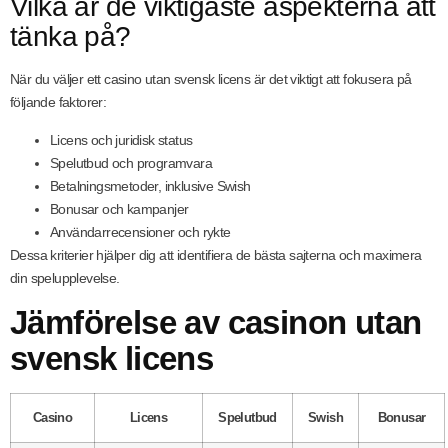
Vilka är de viktigaste aspekterna att
tänka på?
När du väljer ett casino utan svensk licens är det viktigt att fokusera på
följande faktorer:
Licens och juridisk status
Spelutbud och programvara
Betalningsmetoder, inklusive Swish
Bonusar och kampanjer
Användarrecensioner och rykte
Dessa kriterier hjälper dig att identifiera de bästa sajterna och maximera
din spelupplevelse.
Jämförelse av casinon utan
svensk licens
Casino
Licens
Spelutbud
Swish
Bonusar