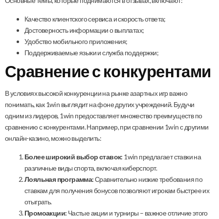
Основные темы, которые поднимаются в отзывах, включают:
Качество клиентского сервиса и скорость ответа;
Достоверность информации о выплатах;
Удобство мобильного приложения;
Поддерживаемые языки и служба поддержки;
Сравнение с конкурентами
В условиях высокой конкуренции на рынке азартных игр важно
понимать, как 1win выглядит на фоне других учреждений. Будучи
одним из лидеров, 1win предоставляет множество преимуществ по
сравнению с конкурентами. Например, при сравнении 1win с другими
онлайн-казино, можно выделить:
Более широкий выбор ставок:
1win предлагает ставки на
различные виды спорта, включая киберспорт.
Лояльная программа:
Сравнительно низкие требования по
ставкам для получения бонусов позволяют игрокам быстрее их
отыграть.
Промоакции:
Частые акции и турниры – важное отличие этого