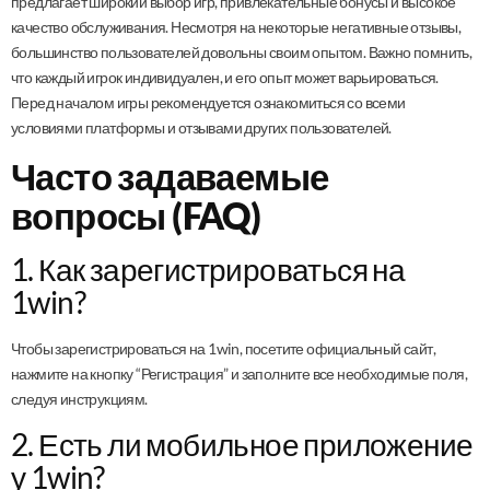
предлагает широкий выбор игр, привлекательные бонусы и высокое
качество обслуживания. Несмотря на некоторые негативные отзывы,
большинство пользователей довольны своим опытом. Важно помнить,
что каждый игрок индивидуален, и его опыт может варьироваться.
Перед началом игры рекомендуется ознакомиться со всеми
условиями платформы и отзывами других пользователей.
Часто задаваемые
вопросы (FAQ)
1. Как зарегистрироваться на
1win?
Чтобы зарегистрироваться на 1win, посетите официальный сайт,
нажмите на кнопку “Регистрация” и заполните все необходимые поля,
следуя инструкциям.
2. Есть ли мобильное приложение
у 1win?