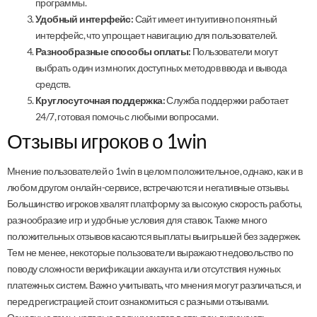
программы.
Удобный интерфейс:
Сайт имеет интуитивно понятный
интерфейс, что упрощает навигацию для пользователей.
Разнообразные способы оплаты:
Пользователи могут
выбрать один из многих доступных методов ввода и вывода
средств.
Круглосуточная поддержка:
Служба поддержки работает
24/7, готовая помочь с любыми вопросами.
Отзывы игроков о 1win
Мнение пользователей о 1win в целом положительное, однако, как и в
любом другом онлайн-сервисе, встречаются и негативные отзывы.
Большинство игроков хвалят платформу за высокую скорость работы,
разнообразие игр и удобные условия для ставок. Также много
положительных отзывов касаются выплаты выигрышей без задержек.
Тем не менее, некоторые пользователи выражают недовольство по
поводу сложности верификации аккаунта или отсутствия нужных
платежных систем. Важно учитывать, что мнения могут различаться, и
перед регистрацией стоит ознакомиться с разными отзывами.