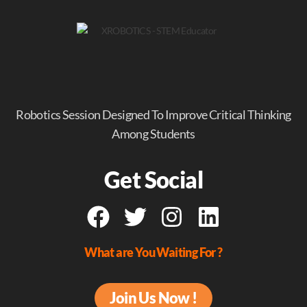
Robotics Session Designed To Improve Critical Thinking
Among Students
Get Social
What are You Waiting For ?
Join Us Now !