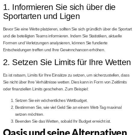
1. Informieren Sie sich über die
Sportarten und Ligen
Bevor Sie eine Wette platzieren, sollten Sie sich gründlich über die Sportart
und die beteiligten Teams informieren. Indem Sie Statistiken, aktuelle
Formen und Verletzungen analysieren, können Sie fundierte
Entscheidungen treffen und Ihre Gewinnchancen erhöhen.
2. Setzen Sie Limits für Ihre Wetten
Es ist ratsam, Limits für Ihre Einsätze zu setzen, um sicherzustellen, dass
Sie nicht über Ihre Verhältnisse wetten. Dies kann in Form von Zeitlimits
oder finanziellen Limits geschehen. Zum Beispiel:
Setzen Sie ein wöchentliches Wettbudget.
Bestimmen Sie, wie viel Geld Sie an einem Wett-Tag maximal
setzen möchten.
Beenden Sie das Wetten, sobald Ihr Budget erreicht ist.
Oasis und seine Alternativen