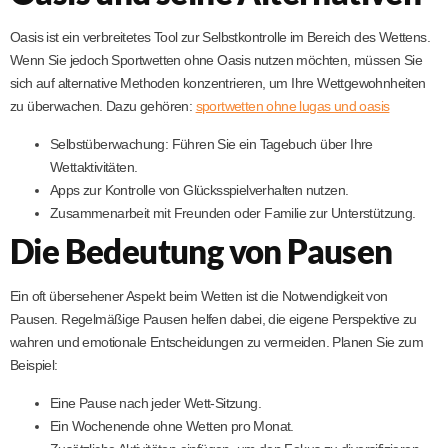
Oasis ist ein verbreitetes Tool zur Selbstkontrolle im Bereich des Wettens.
Wenn Sie jedoch Sportwetten ohne Oasis nutzen möchten, müssen Sie
sich auf alternative Methoden konzentrieren, um Ihre Wettgewohnheiten
zu überwachen. Dazu gehören:
sportwetten ohne lugas und oasis
Selbstüberwachung: Führen Sie ein Tagebuch über Ihre
Wettaktivitäten.
Apps zur Kontrolle von Glücksspielverhalten nutzen.
Zusammenarbeit mit Freunden oder Familie zur Unterstützung.
Die Bedeutung von Pausen
Ein oft übersehener Aspekt beim Wetten ist die Notwendigkeit von
Pausen. Regelmäßige Pausen helfen dabei, die eigene Perspektive zu
wahren und emotionale Entscheidungen zu vermeiden. Planen Sie zum
Beispiel:
Eine Pause nach jeder Wett-Sitzung.
Ein Wochenende ohne Wetten pro Monat.