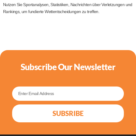
Nutzen Sie Sportanalysen, Statistiken, Nachrichten über Verletzungen und
Rankings, um fundierte Wettentscheidungen zu treffen.
Subscribe Our Newsletter
SUBSRIBE