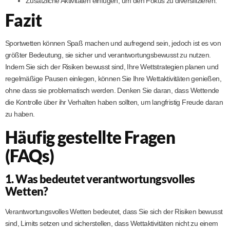
Zusätzliche Aktivitäten einfügen, um den Fokus zu diversifizieren.
Fazit
Sportwetten können Spaß machen und aufregend sein, jedoch ist es von
größter Bedeutung, sie sicher und verantwortungsbewusst zu nutzen.
Indem Sie sich der Risiken bewusst sind, Ihre Wettstrategien planen und
regelmäßige Pausen einlegen, können Sie Ihre Wettaktivitäten genießen,
ohne dass sie problematisch werden. Denken Sie daran, dass Wettende
die Kontrolle über ihr Verhalten haben sollten, um langfristig Freude daran
zu haben.
Häufig gestellte Fragen
(FAQs)
1. Was bedeutet verantwortungsvolles
Wetten?
Verantwortungsvolles Wetten bedeutet, dass Sie sich der Risiken bewusst
sind, Limits setzen und sicherstellen, dass Wettaktivitäten nicht zu einem