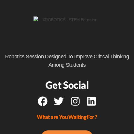
Robotics Session Designed To Improve Critical Thinking
Among Students
Get Social
What are You Waiting For ?